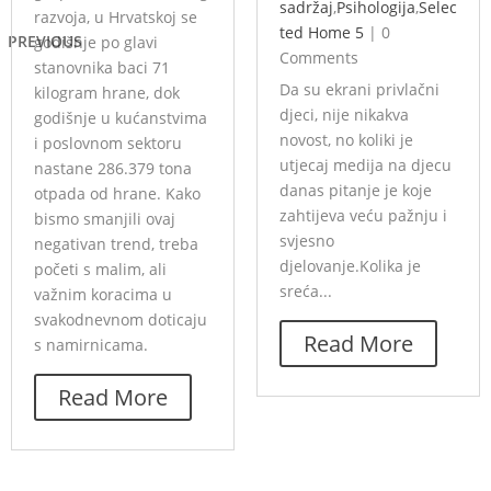
sadržaj
,
Psihologija
,
Selec
razvoja, u Hrvatskoj se
ted Home 5
|
0
PREVIOUS
godišnje po glavi
Comments
stanovnika baci 71
Da su ekrani privlačni
kilogram hrane, dok
djeci, nije nikakva
godišnje u kućanstvima
novost, no koliki je
i poslovnom sektoru
utjecaj medija na djecu
nastane 286.379 tona
danas pitanje je koje
otpada od hrane. Kako
zahtijeva veću pažnju i
bismo smanjili ovaj
svjesno
negativan trend, treba
djelovanje.Kolika je
početi s malim, ali
sreća...
važnim koracima u
svakodnevnom doticaju
Read More
s namirnicama.
Read More