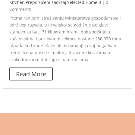
Kitchen
,
Preporučeni sadržaj
,
Selected Home 3
|
0
Comments
Prema ranijem istraživanju Ministarstva gospodarstva i
održivog razvoja, u Hrvatskoj se godišnje po glavi
stanovnika baci 71 kilogram hrane, dok godišnje u
kućanstvima i poslovnom sektoru nastane 286.379 tona
otpada od hrane. Kako bismo smanjili ovaj negativan
trend, treba početi s malim, ali važnim koracima u
svakodnevnom doticaju s namirnicama.
Read More