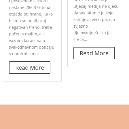
i poslovnom sektoru
utjecaj medija na djecu
nastane 286.379 tona
danas pitanje je koje
otpada od hrane. Kako
zahtijeva veću pažnju i
bismo smanjili ovaj
svjesno
negativan trend, treba
djelovanje.Kolika je
početi s malim, ali
sreća...
važnim koracima u
svakodnevnom doticaju
Read More
s namirnicama.
Read More