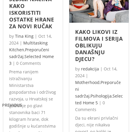
KAKO
ISKORISTITI
OSTATKE HRANE
ZA NOVI RUČAK
KAKO LIKOVI IZ
by
Tina King
|
Oct 14,
FILMOVA I SERIJA
2024
|
Multitasking
OBLIKUJU
Kitchen
,
Preporučeni
DANAŠNJU
sadržaj
,
Selected Home
DJECU?
3
|
0 Comments
by
redakcija
|
Oct 14,
Prema ranijem
2024
|
istraživanju
Motherhood
,
Preporuče
Ministarstva
ni
gospodarstva i održivog
sadržaj
,
Psihologija
,
Selec
razvoja, u Hrvatskoj se
ted Home 5
|
0
PREVIOUS
godišnje po glavi
Comments
stanovnika baci 71
Da su ekrani privlačni
kilogram hrane, dok
djeci, nije nikakva
godišnje u kućanstvima
novost, no koliki je