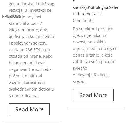
ni
gospodarstva i održivog
sadržaj
,
Psihologija
,
Selec
razvoja, u Hrvatskoj se
ted Home 5
|
0
PREVIOUS
godišnje po glavi
Comments
stanovnika baci 71
Da su ekrani privlačni
kilogram hrane, dok
djeci, nije nikakva
godišnje u kućanstvima
novost, no koliki je
i poslovnom sektoru
utjecaj medija na djecu
nastane 286.379 tona
danas pitanje je koje
otpada od hrane. Kako
zahtijeva veću pažnju i
bismo smanjili ovaj
svjesno
negativan trend, treba
djelovanje.Kolika je
početi s malim, ali
sreća...
važnim koracima u
svakodnevnom doticaju
Read More
s namirnicama.
Read More