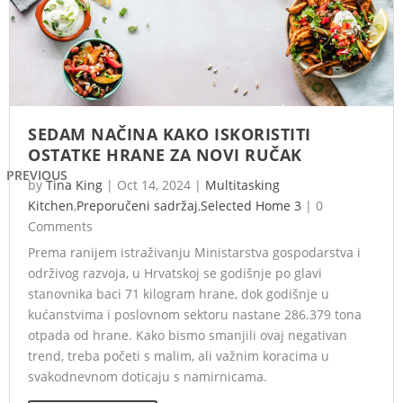
SEDAM NAČINA KAKO ISKORISTITI
OSTATKE HRANE ZA NOVI RUČAK
PREVIOUS
by
Tina King
|
Oct 14, 2024
|
Multitasking
Kitchen
,
Preporučeni sadržaj
,
Selected Home 3
|
0
Comments
Prema ranijem istraživanju Ministarstva gospodarstva i
održivog razvoja, u Hrvatskoj se godišnje po glavi
stanovnika baci 71 kilogram hrane, dok godišnje u
kućanstvima i poslovnom sektoru nastane 286.379 tona
otpada od hrane. Kako bismo smanjili ovaj negativan
trend, treba početi s malim, ali važnim koracima u
svakodnevnom doticaju s namirnicama.