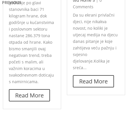
ted Home 5
|
0
PREVIOUS
godišnje po glavi
Comments
stanovnika baci 71
Da su ekrani privlačni
kilogram hrane, dok
djeci, nije nikakva
godišnje u kućanstvima
novost, no koliki je
i poslovnom sektoru
utjecaj medija na djecu
nastane 286.379 tona
danas pitanje je koje
otpada od hrane. Kako
zahtijeva veću pažnju i
bismo smanjili ovaj
svjesno
negativan trend, treba
djelovanje.Kolika je
početi s malim, ali
sreća...
važnim koracima u
svakodnevnom doticaju
Read More
s namirnicama.
Read More