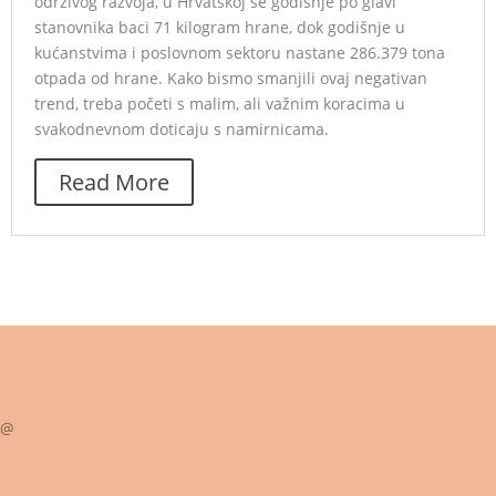
održivog razvoja, u Hrvatskoj se godišnje po glavi
stanovnika baci 71 kilogram hrane, dok godišnje u
kućanstvima i poslovnom sektoru nastane 286.379 tona
otpada od hrane. Kako bismo smanjili ovaj negativan
trend, treba početi s malim, ali važnim koracima u
svakodnevnom doticaju s namirnicama.
Read More
@