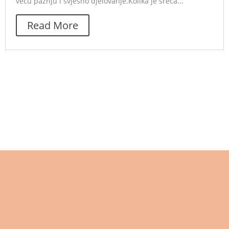
veću pažnju i svjesno djelovanje.Kolika je sreća...
Read More