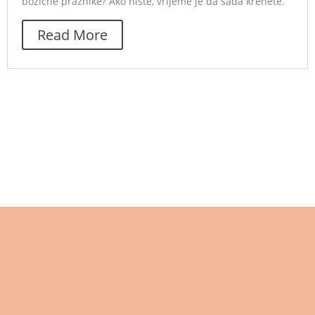
božićne praznike? Ako niste, vrijeme je da sada krenete.
Read More