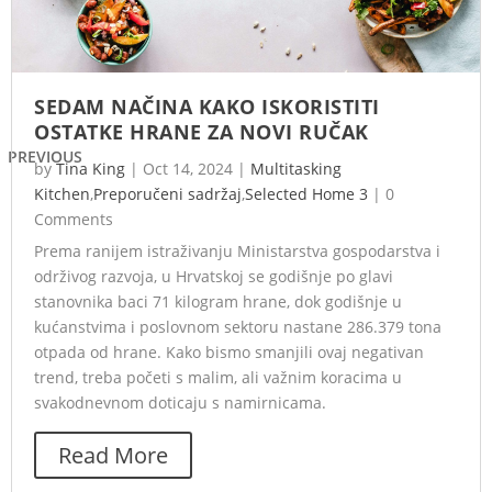
SEDAM NAČINA KAKO ISKORISTITI
OSTATKE HRANE ZA NOVI RUČAK
PREVIOUS
by
Tina King
|
Oct 14, 2024
|
Multitasking
Kitchen
,
Preporučeni sadržaj
,
Selected Home 3
|
0
Comments
Prema ranijem istraživanju Ministarstva gospodarstva i
održivog razvoja, u Hrvatskoj se godišnje po glavi
stanovnika baci 71 kilogram hrane, dok godišnje u
kućanstvima i poslovnom sektoru nastane 286.379 tona
otpada od hrane. Kako bismo smanjili ovaj negativan
trend, treba početi s malim, ali važnim koracima u
svakodnevnom doticaju s namirnicama.
Read More