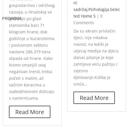
ni
gospodarstva i održivog
sadržaj
,
Psihologija
,
Selec
razvoja, u Hrvatskoj se
ted Home 5
|
0
PREVIOUS
godišnje po glavi
Comments
stanovnika baci 71
Da su ekrani privlačni
kilogram hrane, dok
djeci, nije nikakva
godišnje u kućanstvima
novost, no koliki je
i poslovnom sektoru
utjecaj medija na djecu
nastane 286.379 tona
danas pitanje je koje
otpada od hrane. Kako
zahtijeva veću pažnju i
bismo smanjili ovaj
svjesno
negativan trend, treba
djelovanje.Kolika je
početi s malim, ali
sreća...
važnim koracima u
svakodnevnom doticaju
Read More
s namirnicama.
Read More