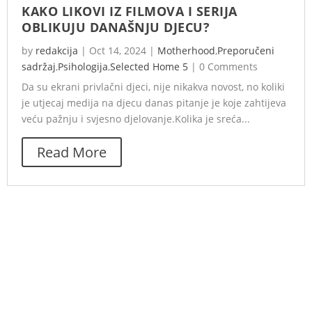
KAKO LIKOVI IZ FILMOVA I SERIJA
OBLIKUJU DANAŠNJU DJECU?
by
redakcija
|
Oct 14, 2024
|
Motherhood
,
Preporučeni
sadržaj
,
Psihologija
,
Selected Home 5
|
0 Comments
Da su ekrani privlačni djeci, nije nikakva novost, no koliki
je utjecaj medija na djecu danas pitanje je koje zahtijeva
veću pažnju i svjesno djelovanje.Kolika je sreća...
Read More