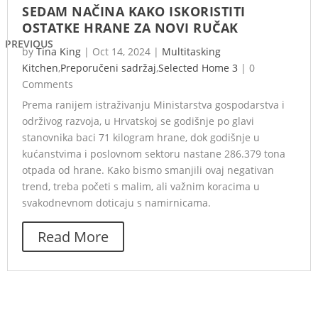
SEDAM NAČINA KAKO ISKORISTITI
OSTATKE HRANE ZA NOVI RUČAK
PREVIOUS
by
Tina King
|
Oct 14, 2024
|
Multitasking
Kitchen
,
Preporučeni sadržaj
,
Selected Home 3
|
0
Comments
Prema ranijem istraživanju Ministarstva gospodarstva i
održivog razvoja, u Hrvatskoj se godišnje po glavi
stanovnika baci 71 kilogram hrane, dok godišnje u
kućanstvima i poslovnom sektoru nastane 286.379 tona
otpada od hrane. Kako bismo smanjili ovaj negativan
trend, treba početi s malim, ali važnim koracima u
svakodnevnom doticaju s namirnicama.
Read More