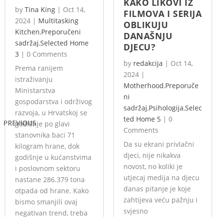
KAKO LIKOVI IZ
by
Tina King
|
Oct 14,
FILMOVA I SERIJA
2024
|
Multitasking
OBLIKUJU
Kitchen
,
Preporučeni
DANAŠNJU
sadržaj
,
Selected Home
DJECU?
3
|
0 Comments
by
redakcija
|
Oct 14,
Prema ranijem
2024
|
istraživanju
Motherhood
,
Preporuče
Ministarstva
ni
gospodarstva i održivog
sadržaj
,
Psihologija
,
Selec
razvoja, u Hrvatskoj se
ted Home 5
|
0
PREVIOUS
godišnje po glavi
Comments
stanovnika baci 71
Da su ekrani privlačni
kilogram hrane, dok
djeci, nije nikakva
godišnje u kućanstvima
novost, no koliki je
i poslovnom sektoru
utjecaj medija na djecu
nastane 286.379 tona
danas pitanje je koje
otpada od hrane. Kako
zahtijeva veću pažnju i
bismo smanjili ovaj
svjesno
negativan trend, treba