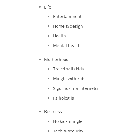
Life
Entertainment
Home & design
Health
Mental health
Motherhood
Travel with kids
Mingle with kids
Sigurnost na internetu
Psihologija
Business
No kids mingle
Tech & security