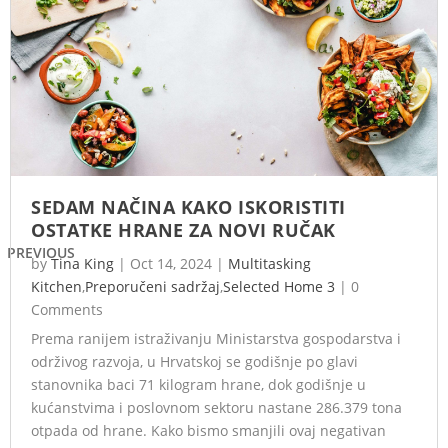
SEDAM NAČINA KAKO ISKORISTITI
OSTATKE HRANE ZA NOVI RUČAK
PREVIOUS
by
Tina King
|
Oct 14, 2024
|
Multitasking
Kitchen
,
Preporučeni sadržaj
,
Selected Home 3
|
0
Comments
Prema ranijem istraživanju Ministarstva gospodarstva i
održivog razvoja, u Hrvatskoj se godišnje po glavi
stanovnika baci 71 kilogram hrane, dok godišnje u
kućanstvima i poslovnom sektoru nastane 286.379 tona
otpada od hrane. Kako bismo smanjili ovaj negativan