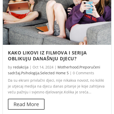
KAKO LIKOVI IZ FILMOVA I SERIJA
OBLIKUJU DANAŠNJU DJECU?
by
redakcija
|
Oct 14, 2024
|
Motherhood
,
Preporučeni
sadržaj
,
Psihologija
,
Selected Home 5
|
0 Comments
Da su ekrani privlačni djeci, nije nikakva novost, no koliki
je utjecaj medija na djecu danas pitanje je koje zahtijeva
veću pažnju i svjesno djelovanje.Kolika je sreća...
Read More