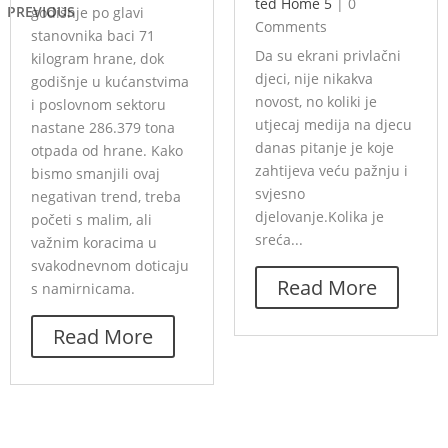
ted Home 5
|
0
PREVIOUS
godišnje po glavi
Comments
stanovnika baci 71
Da su ekrani privlačni
kilogram hrane, dok
djeci, nije nikakva
godišnje u kućanstvima
novost, no koliki je
i poslovnom sektoru
utjecaj medija na djecu
nastane 286.379 tona
danas pitanje je koje
otpada od hrane. Kako
zahtijeva veću pažnju i
bismo smanjili ovaj
svjesno
negativan trend, treba
djelovanje.Kolika je
početi s malim, ali
sreća...
važnim koracima u
svakodnevnom doticaju
Read More
s namirnicama.
Read More