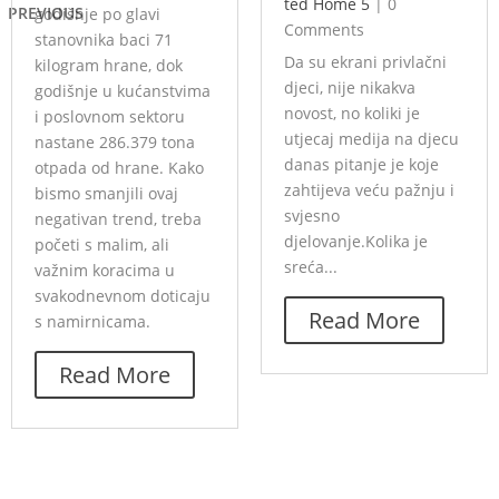
ted Home 5
|
0
PREVIOUS
godišnje po glavi
Comments
stanovnika baci 71
Da su ekrani privlačni
kilogram hrane, dok
djeci, nije nikakva
godišnje u kućanstvima
novost, no koliki je
i poslovnom sektoru
utjecaj medija na djecu
nastane 286.379 tona
danas pitanje je koje
otpada od hrane. Kako
zahtijeva veću pažnju i
bismo smanjili ovaj
svjesno
negativan trend, treba
djelovanje.Kolika je
početi s malim, ali
sreća...
važnim koracima u
svakodnevnom doticaju
Read More
s namirnicama.
Read More