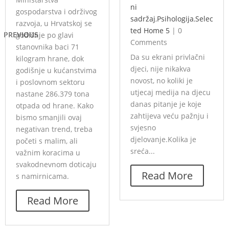
ni
gospodarstva i održivog
sadržaj
,
Psihologija
,
Selec
razvoja, u Hrvatskoj se
ted Home 5
|
0
PREVIOUS
godišnje po glavi
Comments
stanovnika baci 71
Da su ekrani privlačni
kilogram hrane, dok
djeci, nije nikakva
godišnje u kućanstvima
novost, no koliki je
i poslovnom sektoru
utjecaj medija na djecu
nastane 286.379 tona
danas pitanje je koje
otpada od hrane. Kako
zahtijeva veću pažnju i
bismo smanjili ovaj
svjesno
negativan trend, treba
djelovanje.Kolika je
početi s malim, ali
sreća...
važnim koracima u
svakodnevnom doticaju
Read More
s namirnicama.
Read More