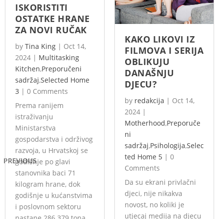
ISKORISTITI
OSTATKE HRANE
ZA NOVI RUČAK
KAKO LIKOVI IZ
by
Tina King
|
Oct 14,
FILMOVA I SERIJA
2024
|
Multitasking
OBLIKUJU
Kitchen
,
Preporučeni
DANAŠNJU
sadržaj
,
Selected Home
DJECU?
3
|
0 Comments
by
redakcija
|
Oct 14,
Prema ranijem
2024
|
istraživanju
Motherhood
,
Preporuče
Ministarstva
ni
gospodarstva i održivog
sadržaj
,
Psihologija
,
Selec
razvoja, u Hrvatskoj se
ted Home 5
|
0
PREVIOUS
godišnje po glavi
Comments
stanovnika baci 71
Da su ekrani privlačni
kilogram hrane, dok
djeci, nije nikakva
godišnje u kućanstvima
novost, no koliki je
i poslovnom sektoru
utjecaj medija na djecu
nastane 286.379 tona