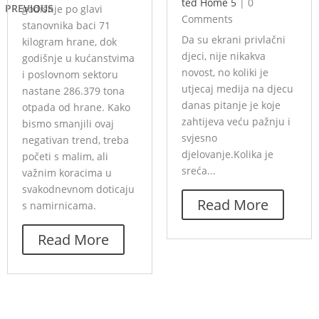
ted Home 5
|
0
PREVIOUS
godišnje po glavi
Comments
stanovnika baci 71
Da su ekrani privlačni
kilogram hrane, dok
djeci, nije nikakva
godišnje u kućanstvima
novost, no koliki je
i poslovnom sektoru
utjecaj medija na djecu
nastane 286.379 tona
danas pitanje je koje
otpada od hrane. Kako
zahtijeva veću pažnju i
bismo smanjili ovaj
svjesno
negativan trend, treba
djelovanje.Kolika je
početi s malim, ali
sreća...
važnim koracima u
svakodnevnom doticaju
Read More
s namirnicama.
Read More