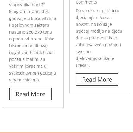
Comments
stanovnika baci 71
Da su ekrani privlačni
kilogram hrane, dok
djeci, nije nikakva
godišnje u kućanstvima
novost, no koliki je
i poslovnom sektoru
utjecaj medija na djecu
nastane 286.379 tona
danas pitanje je koje
otpada od hrane. Kako
zahtijeva veću pažnju i
bismo smanjili ovaj
svjesno
negativan trend, treba
djelovanje.Kolika je
početi s malim, ali
sreća...
važnim koracima u
svakodnevnom doticaju
Read More
s namirnicama.
Read More