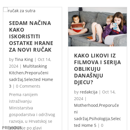
SEDAM NAČINA
KAKO
ISKORISTITI
OSTATKE HRANE
ZA NOVI RUČAK
KAKO LIKOVI IZ
by
Tina King
|
Oct 14,
FILMOVA I SERIJA
2024
|
Multitasking
OBLIKUJU
Kitchen
,
Preporučeni
DANAŠNJU
sadržaj
,
Selected Home
DJECU?
3
|
0 Comments
by
redakcija
|
Oct 14,
Prema ranijem
2024
|
istraživanju
Motherhood
,
Preporuče
Ministarstva
ni
gospodarstva i održivog
sadržaj
,
Psihologija
,
Selec
razvoja, u Hrvatskoj se
ted Home 5
|
0
PREVIOUS
godišnje po glavi