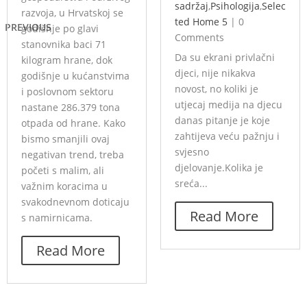
sadržaj
,
Psihologija
,
Selec
razvoja, u Hrvatskoj se
ted Home 5
|
0
PREVIOUS
godišnje po glavi
Comments
stanovnika baci 71
Da su ekrani privlačni
kilogram hrane, dok
djeci, nije nikakva
godišnje u kućanstvima
novost, no koliki je
i poslovnom sektoru
utjecaj medija na djecu
nastane 286.379 tona
danas pitanje je koje
otpada od hrane. Kako
zahtijeva veću pažnju i
bismo smanjili ovaj
svjesno
negativan trend, treba
djelovanje.Kolika je
početi s malim, ali
sreća...
važnim koracima u
svakodnevnom doticaju
Read More
s namirnicama.
Read More