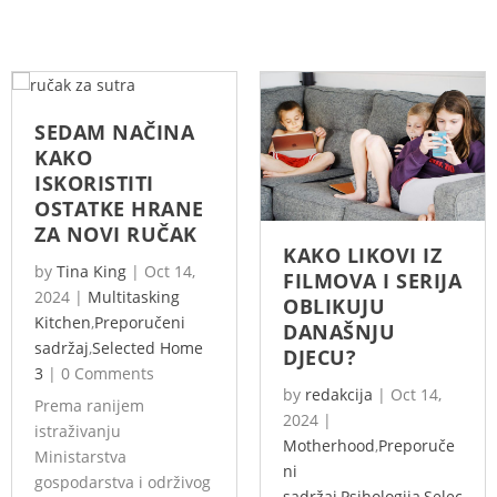
SEDAM NAČINA
KAKO
ISKORISTITI
OSTATKE HRANE
ZA NOVI RUČAK
KAKO LIKOVI IZ
by
Tina King
|
Oct 14,
FILMOVA I SERIJA
2024
|
Multitasking
OBLIKUJU
Kitchen
,
Preporučeni
DANAŠNJU
sadržaj
,
Selected Home
DJECU?
3
|
0 Comments
by
redakcija
|
Oct 14,
Prema ranijem
2024
|
istraživanju
Motherhood
,
Preporuče
Ministarstva
ni
gospodarstva i održivog
sadržaj
,
Psihologija
,
Selec