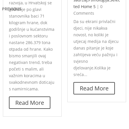
razvoja, u Hrvatskoj se
ted Home 5
|
0
PREVIOUS
godišnje po glavi
Comments
stanovnika baci 71
Da su ekrani privlačni
kilogram hrane, dok
djeci, nije nikakva
godišnje u kućanstvima
novost, no koliki je
i poslovnom sektoru
utjecaj medija na djecu
nastane 286.379 tona
danas pitanje je koje
otpada od hrane. Kako
zahtijeva veću pažnju i
bismo smanjili ovaj
svjesno
negativan trend, treba
djelovanje.Kolika je
početi s malim, ali
sreća...
važnim koracima u
svakodnevnom doticaju
Read More
s namirnicama.
Read More