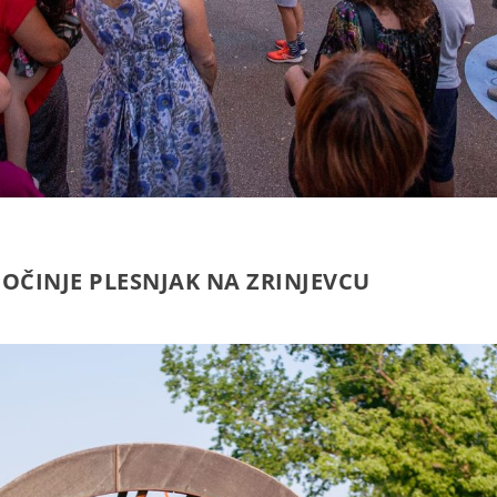
POČINJE PLESNJAK NA ZRINJEVCU