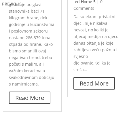
ted Home 5
|
0
PREVIOUS
godišnje po glavi
Comments
stanovnika baci 71
Da su ekrani privlačni
kilogram hrane, dok
djeci, nije nikakva
godišnje u kućanstvima
novost, no koliki je
i poslovnom sektoru
utjecaj medija na djecu
nastane 286.379 tona
danas pitanje je koje
otpada od hrane. Kako
zahtijeva veću pažnju i
bismo smanjili ovaj
svjesno
negativan trend, treba
djelovanje.Kolika je
početi s malim, ali
sreća...
važnim koracima u
svakodnevnom doticaju
Read More
s namirnicama.
Read More