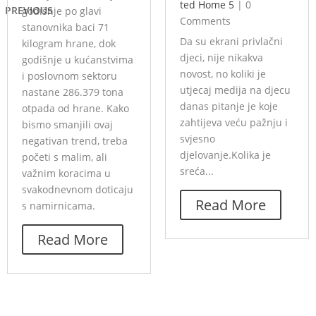
ted Home 5
|
0
PREVIOUS
godišnje po glavi
Comments
stanovnika baci 71
Da su ekrani privlačni
kilogram hrane, dok
djeci, nije nikakva
godišnje u kućanstvima
novost, no koliki je
i poslovnom sektoru
utjecaj medija na djecu
nastane 286.379 tona
danas pitanje je koje
otpada od hrane. Kako
zahtijeva veću pažnju i
bismo smanjili ovaj
svjesno
negativan trend, treba
djelovanje.Kolika je
početi s malim, ali
sreća...
važnim koracima u
svakodnevnom doticaju
Read More
s namirnicama.
Read More