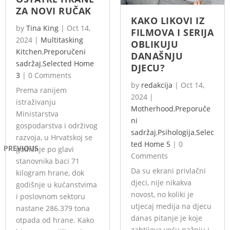
ZA NOVI RUČAK
KAKO LIKOVI IZ
by
Tina King
|
Oct 14,
FILMOVA I SERIJA
2024
|
Multitasking
OBLIKUJU
Kitchen
,
Preporučeni
DANAŠNJU
sadržaj
,
Selected Home
DJECU?
3
|
0 Comments
by
redakcija
|
Oct 14,
Prema ranijem
2024
|
istraživanju
Motherhood
,
Preporuče
Ministarstva
ni
gospodarstva i održivog
sadržaj
,
Psihologija
,
Selec
razvoja, u Hrvatskoj se
ted Home 5
|
0
PREVIOUS
godišnje po glavi
Comments
stanovnika baci 71
Da su ekrani privlačni
kilogram hrane, dok
djeci, nije nikakva
godišnje u kućanstvima
novost, no koliki je
i poslovnom sektoru
utjecaj medija na djecu
nastane 286.379 tona
danas pitanje je koje
otpada od hrane. Kako
zahtijeva veću pažnju i