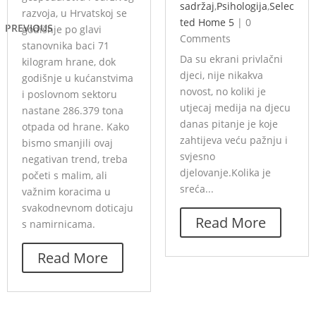
sadržaj
,
Psihologija
,
Selec
razvoja, u Hrvatskoj se
ted Home 5
|
0
PREVIOUS
godišnje po glavi
Comments
stanovnika baci 71
Da su ekrani privlačni
kilogram hrane, dok
djeci, nije nikakva
godišnje u kućanstvima
novost, no koliki je
i poslovnom sektoru
utjecaj medija na djecu
nastane 286.379 tona
danas pitanje je koje
otpada od hrane. Kako
zahtijeva veću pažnju i
bismo smanjili ovaj
svjesno
negativan trend, treba
djelovanje.Kolika je
početi s malim, ali
sreća...
važnim koracima u
svakodnevnom doticaju
Read More
s namirnicama.
Read More