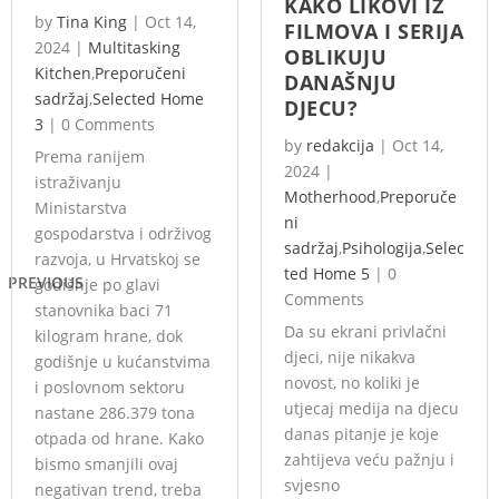
KAKO LIKOVI IZ
by
Tina King
|
Oct 14,
FILMOVA I SERIJA
2024
|
Multitasking
OBLIKUJU
Kitchen
,
Preporučeni
DANAŠNJU
sadržaj
,
Selected Home
DJECU?
3
|
0 Comments
by
redakcija
|
Oct 14,
Prema ranijem
2024
|
istraživanju
Motherhood
,
Preporuče
Ministarstva
ni
gospodarstva i održivog
sadržaj
,
Psihologija
,
Selec
razvoja, u Hrvatskoj se
ted Home 5
|
0
PREVIOUS
godišnje po glavi
Comments
stanovnika baci 71
Da su ekrani privlačni
kilogram hrane, dok
djeci, nije nikakva
godišnje u kućanstvima
novost, no koliki je
i poslovnom sektoru
utjecaj medija na djecu
nastane 286.379 tona
danas pitanje je koje
otpada od hrane. Kako
zahtijeva veću pažnju i
bismo smanjili ovaj
svjesno
negativan trend, treba