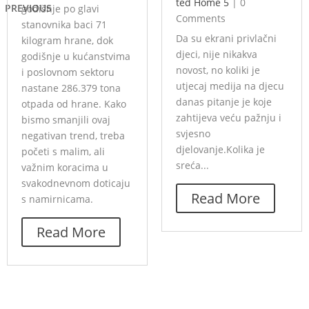
ted Home 5
|
0
PREVIOUS
godišnje po glavi
Comments
stanovnika baci 71
Da su ekrani privlačni
kilogram hrane, dok
djeci, nije nikakva
godišnje u kućanstvima
novost, no koliki je
i poslovnom sektoru
utjecaj medija na djecu
nastane 286.379 tona
danas pitanje je koje
otpada od hrane. Kako
zahtijeva veću pažnju i
bismo smanjili ovaj
svjesno
negativan trend, treba
djelovanje.Kolika je
početi s malim, ali
sreća...
važnim koracima u
svakodnevnom doticaju
Read More
s namirnicama.
Read More