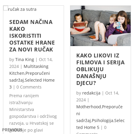
SEDAM NAČINA
KAKO
ISKORISTITI
OSTATKE HRANE
ZA NOVI RUČAK
KAKO LIKOVI IZ
by
Tina King
|
Oct 14,
FILMOVA I SERIJA
2024
|
Multitasking
OBLIKUJU
Kitchen
,
Preporučeni
DANAŠNJU
sadržaj
,
Selected Home
DJECU?
3
|
0 Comments
by
redakcija
|
Oct 14,
Prema ranijem
2024
|
istraživanju
Motherhood
,
Preporuče
Ministarstva
ni
gospodarstva i održivog
sadržaj
,
Psihologija
,
Selec
razvoja, u Hrvatskoj se
ted Home 5
|
0
PREVIOUS
godišnje po glavi