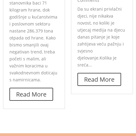
Comments
stanovnika baci 71
Da su ekrani privlačni
kilogram hrane, dok
djeci, nije nikakva
godišnje u kućanstvima
novost, no koliki je
i poslovnom sektoru
utjecaj medija na djecu
nastane 286.379 tona
danas pitanje je koje
otpada od hrane. Kako
zahtijeva veću pažnju i
bismo smanjili ovaj
svjesno
negativan trend, treba
djelovanje.Kolika je
početi s malim, ali
sreća...
važnim koracima u
svakodnevnom doticaju
Read More
s namirnicama.
Read More