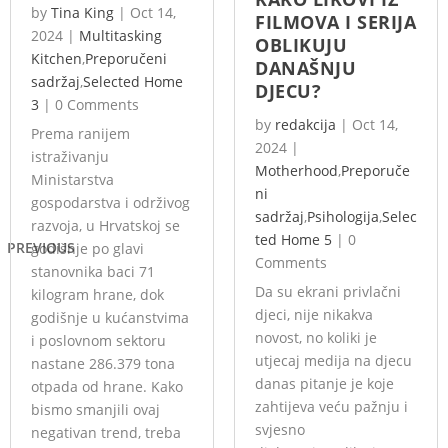
by
Tina King
|
Oct 14,
FILMOVA I SERIJA
2024
|
Multitasking
OBLIKUJU
Kitchen
,
Preporučeni
DANAŠNJU
sadržaj
,
Selected Home
DJECU?
3
|
0 Comments
by
redakcija
|
Oct 14,
Prema ranijem
2024
|
istraživanju
Motherhood
,
Preporuče
Ministarstva
ni
gospodarstva i održivog
sadržaj
,
Psihologija
,
Selec
razvoja, u Hrvatskoj se
ted Home 5
|
0
PREVIOUS
godišnje po glavi
Comments
stanovnika baci 71
Da su ekrani privlačni
kilogram hrane, dok
djeci, nije nikakva
godišnje u kućanstvima
novost, no koliki je
i poslovnom sektoru
utjecaj medija na djecu
nastane 286.379 tona
danas pitanje je koje
otpada od hrane. Kako
zahtijeva veću pažnju i
bismo smanjili ovaj
svjesno
negativan trend, treba