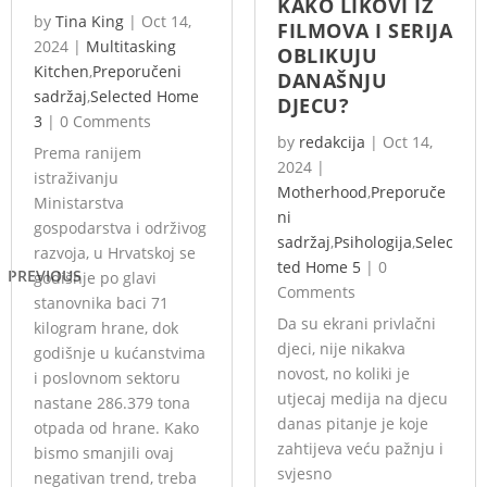
KAKO LIKOVI IZ
by
Tina King
|
Oct 14,
FILMOVA I SERIJA
2024
|
Multitasking
OBLIKUJU
Kitchen
,
Preporučeni
DANAŠNJU
sadržaj
,
Selected Home
DJECU?
3
|
0 Comments
by
redakcija
|
Oct 14,
Prema ranijem
2024
|
istraživanju
Motherhood
,
Preporuče
Ministarstva
ni
gospodarstva i održivog
sadržaj
,
Psihologija
,
Selec
razvoja, u Hrvatskoj se
ted Home 5
|
0
PREVIOUS
godišnje po glavi
Comments
stanovnika baci 71
Da su ekrani privlačni
kilogram hrane, dok
djeci, nije nikakva
godišnje u kućanstvima
novost, no koliki je
i poslovnom sektoru
utjecaj medija na djecu
nastane 286.379 tona
danas pitanje je koje
otpada od hrane. Kako
zahtijeva veću pažnju i
bismo smanjili ovaj
svjesno
negativan trend, treba