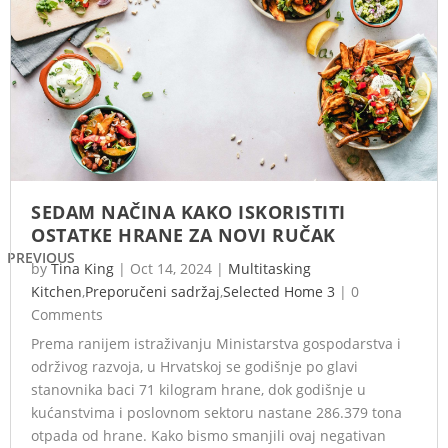
SEDAM NAČINA KAKO ISKORISTITI
OSTATKE HRANE ZA NOVI RUČAK
PREVIOUS
by
Tina King
|
Oct 14, 2024
|
Multitasking
Kitchen
,
Preporučeni sadržaj
,
Selected Home 3
|
0
Comments
Prema ranijem istraživanju Ministarstva gospodarstva i
održivog razvoja, u Hrvatskoj se godišnje po glavi
stanovnika baci 71 kilogram hrane, dok godišnje u
kućanstvima i poslovnom sektoru nastane 286.379 tona
otpada od hrane. Kako bismo smanjili ovaj negativan