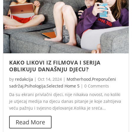
KAKO LIKOVI IZ FILMOVA I SERIJA
OBLIKUJU DANAŠNJU DJECU?
by
redakcija
|
Oct 14, 2024
|
Motherhood
,
Preporučeni
sadržaj
,
Psihologija
,
Selected Home 5
|
0 Comments
Da su ekrani privlačni djeci, nije nikakva novost, no koliki
je utjecaj medija na djecu danas pitanje je koje zahtijeva
veću pažnju i svjesno djelovanje.Kolika je sreća...
Read More