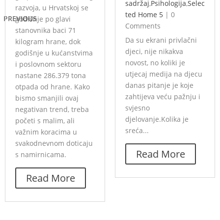
sadržaj
,
Psihologija
,
Selec
razvoja, u Hrvatskoj se
ted Home 5
|
0
PREVIOUS
godišnje po glavi
Comments
stanovnika baci 71
Da su ekrani privlačni
kilogram hrane, dok
djeci, nije nikakva
godišnje u kućanstvima
novost, no koliki je
i poslovnom sektoru
utjecaj medija na djecu
nastane 286.379 tona
danas pitanje je koje
otpada od hrane. Kako
zahtijeva veću pažnju i
bismo smanjili ovaj
svjesno
negativan trend, treba
djelovanje.Kolika je
početi s malim, ali
sreća...
važnim koracima u
svakodnevnom doticaju
Read More
s namirnicama.
Read More