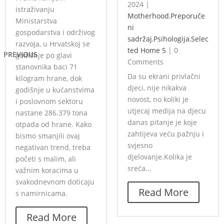
2024
|
istraživanju
Motherhood
,
Preporuče
Ministarstva
ni
gospodarstva i održivog
sadržaj
,
Psihologija
,
Selec
razvoja, u Hrvatskoj se
ted Home 5
|
0
PREVIOUS
godišnje po glavi
Comments
stanovnika baci 71
Da su ekrani privlačni
kilogram hrane, dok
djeci, nije nikakva
godišnje u kućanstvima
novost, no koliki je
i poslovnom sektoru
utjecaj medija na djecu
nastane 286.379 tona
danas pitanje je koje
otpada od hrane. Kako
zahtijeva veću pažnju i
bismo smanjili ovaj
svjesno
negativan trend, treba
djelovanje.Kolika je
početi s malim, ali
sreća...
važnim koracima u
svakodnevnom doticaju
Read More
s namirnicama.
Read More