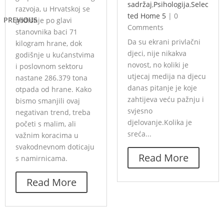
sadržaj
,
Psihologija
,
Selec
razvoja, u Hrvatskoj se
ted Home 5
|
0
PREVIOUS
godišnje po glavi
Comments
stanovnika baci 71
Da su ekrani privlačni
kilogram hrane, dok
djeci, nije nikakva
godišnje u kućanstvima
novost, no koliki je
i poslovnom sektoru
utjecaj medija na djecu
nastane 286.379 tona
danas pitanje je koje
otpada od hrane. Kako
zahtijeva veću pažnju i
bismo smanjili ovaj
svjesno
negativan trend, treba
djelovanje.Kolika je
početi s malim, ali
sreća...
važnim koracima u
svakodnevnom doticaju
Read More
s namirnicama.
Read More