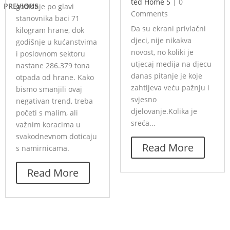
ted Home 5
|
0
PREVIOUS
godišnje po glavi
Comments
stanovnika baci 71
Da su ekrani privlačni
kilogram hrane, dok
djeci, nije nikakva
godišnje u kućanstvima
novost, no koliki je
i poslovnom sektoru
utjecaj medija na djecu
nastane 286.379 tona
danas pitanje je koje
otpada od hrane. Kako
zahtijeva veću pažnju i
bismo smanjili ovaj
svjesno
negativan trend, treba
djelovanje.Kolika je
početi s malim, ali
sreća...
važnim koracima u
svakodnevnom doticaju
Read More
s namirnicama.
Read More