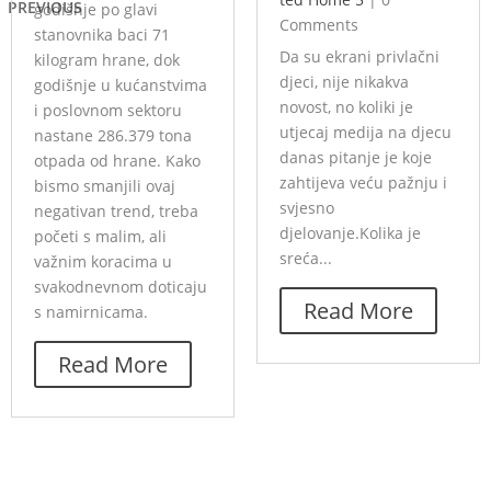
PREVIOUS
godišnje po glavi
Comments
stanovnika baci 71
Da su ekrani privlačni
kilogram hrane, dok
djeci, nije nikakva
godišnje u kućanstvima
novost, no koliki je
i poslovnom sektoru
utjecaj medija na djecu
nastane 286.379 tona
danas pitanje je koje
otpada od hrane. Kako
zahtijeva veću pažnju i
bismo smanjili ovaj
svjesno
negativan trend, treba
djelovanje.Kolika je
početi s malim, ali
sreća...
važnim koracima u
svakodnevnom doticaju
Read More
s namirnicama.
Read More