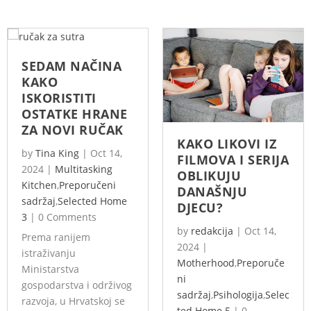
SEDAM NAČINA
KAKO
ISKORISTITI
OSTATKE HRANE
ZA NOVI RUČAK
KAKO LIKOVI IZ
by
Tina King
|
Oct 14,
FILMOVA I SERIJA
2024
|
Multitasking
OBLIKUJU
Kitchen
,
Preporučeni
DANAŠNJU
sadržaj
,
Selected Home
DJECU?
3
|
0 Comments
by
redakcija
|
Oct 14,
Prema ranijem
2024
|
istraživanju
Motherhood
,
Preporuče
Ministarstva
ni
gospodarstva i održivog
sadržaj
,
Psihologija
,
Selec
razvoja, u Hrvatskoj se
ted Home 5
|
0