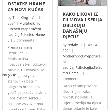
OSTATKE HRANE
ZA NOVI RUČAK
KAKO LIKOVI IZ
by
Tina King
|
Oct 14,
FILMOVA I SERIJA
2024
|
Multitasking
OBLIKUJU
Kitchen
,
Preporučeni
DANAŠNJU
sadržaj
,
Selected Home
DJECU?
3
|
0 Comments
by
redakcija
|
Oct 14,
Prema ranijem
2024
|
istraživanju
Motherhood
,
Preporuče
Ministarstva
ni
gospodarstva i održivog
sadržaj
,
Psihologija
,
Selec
razvoja, u Hrvatskoj se
ted Home 5
|
0
PREVIOUS
godišnje po glavi
Comments
stanovnika baci 71
Da su ekrani privlačni
kilogram hrane, dok
djeci, nije nikakva
godišnje u kućanstvima
novost, no koliki je
i poslovnom sektoru
utjecaj medija na djecu
nastane 286.379 tona
danas pitanje je koje
otpada od hrane. Kako