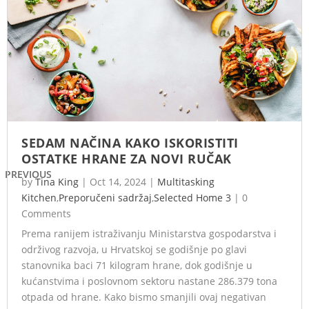
SEDAM NAČINA KAKO ISKORISTITI
OSTATKE HRANE ZA NOVI RUČAK
PREVIOUS
by
Tina King
|
Oct 14, 2024
|
Multitasking
Kitchen
,
Preporučeni sadržaj
,
Selected Home 3
|
0
Comments
Prema ranijem istraživanju Ministarstva gospodarstva i
održivog razvoja, u Hrvatskoj se godišnje po glavi
stanovnika baci 71 kilogram hrane, dok godišnje u
kućanstvima i poslovnom sektoru nastane 286.379 tona
otpada od hrane. Kako bismo smanjili ovaj negativan