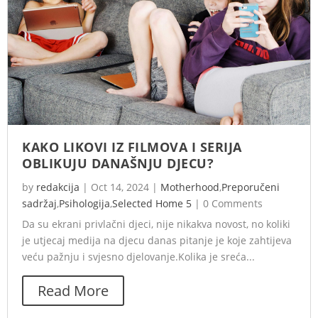
KAKO LIKOVI IZ FILMOVA I SERIJA
OBLIKUJU DANAŠNJU DJECU?
by
redakcija
|
Oct 14, 2024
|
Motherhood
,
Preporučeni
sadržaj
,
Psihologija
,
Selected Home 5
|
0 Comments
Da su ekrani privlačni djeci, nije nikakva novost, no koliki
je utjecaj medija na djecu danas pitanje je koje zahtijeva
veću pažnju i svjesno djelovanje.Kolika je sreća...
Read More