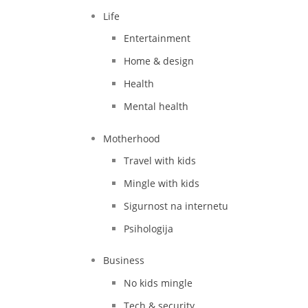
Life
Entertainment
Home & design
Health
Mental health
Motherhood
Travel with kids
Mingle with kids
Sigurnost na internetu
Psihologija
Business
No kids mingle
Tech & security