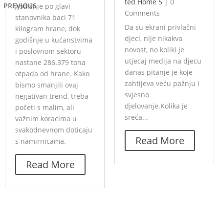
ted Home 5
|
0
PREVIOUS
godišnje po glavi
Comments
stanovnika baci 71
Da su ekrani privlačni
kilogram hrane, dok
djeci, nije nikakva
godišnje u kućanstvima
novost, no koliki je
i poslovnom sektoru
utjecaj medija na djecu
nastane 286.379 tona
danas pitanje je koje
otpada od hrane. Kako
zahtijeva veću pažnju i
bismo smanjili ovaj
svjesno
negativan trend, treba
djelovanje.Kolika je
početi s malim, ali
sreća...
važnim koracima u
svakodnevnom doticaju
Read More
s namirnicama.
Read More