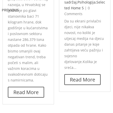
sadržaj
,
Psihologija
,
Selec
razvoja, u Hrvatskoj se
ted Home 5
|
0
PREVIOUS
godišnje po glavi
Comments
stanovnika baci 71
Da su ekrani privlačni
kilogram hrane, dok
djeci, nije nikakva
godišnje u kućanstvima
novost, no koliki je
i poslovnom sektoru
utjecaj medija na djecu
nastane 286.379 tona
danas pitanje je koje
otpada od hrane. Kako
zahtijeva veću pažnju i
bismo smanjili ovaj
svjesno
negativan trend, treba
djelovanje.Kolika je
početi s malim, ali
sreća...
važnim koracima u
svakodnevnom doticaju
Read More
s namirnicama.
Read More