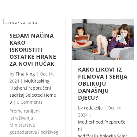
SEDAM NAČINA
KAKO
ISKORISTITI
OSTATKE HRANE
ZA NOVI RUČAK
KAKO LIKOVI IZ
by
Tina King
|
Oct 14,
FILMOVA I SERIJA
2024
|
Multitasking
OBLIKUJU
Kitchen
,
Preporučeni
DANAŠNJU
sadržaj
,
Selected Home
DJECU?
3
|
0 Comments
by
redakcija
|
Oct 14,
Prema ranijem
2024
|
istraživanju
Motherhood
,
Preporuče
Ministarstva
ni
gospodarstva i održivog
sadržaj
,
Psihologija
,
Selec