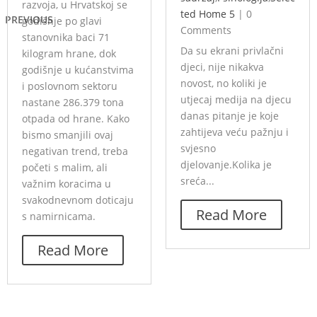
razvoja, u Hrvatskoj se
ted Home 5
|
0
PREVIOUS
godišnje po glavi
Comments
stanovnika baci 71
Da su ekrani privlačni
kilogram hrane, dok
djeci, nije nikakva
godišnje u kućanstvima
novost, no koliki je
i poslovnom sektoru
utjecaj medija na djecu
nastane 286.379 tona
danas pitanje je koje
otpada od hrane. Kako
zahtijeva veću pažnju i
bismo smanjili ovaj
svjesno
negativan trend, treba
djelovanje.Kolika je
početi s malim, ali
sreća...
važnim koracima u
svakodnevnom doticaju
Read More
s namirnicama.
Read More