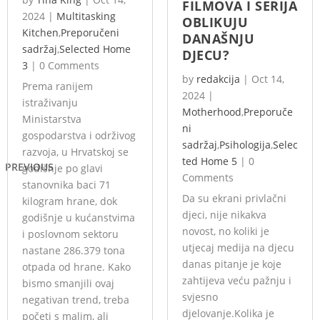
FILMOVA I SERIJA
2024
|
Multitasking
OBLIKUJU
Kitchen
,
Preporučeni
DANAŠNJU
sadržaj
,
Selected Home
DJECU?
3
|
0 Comments
by
redakcija
|
Oct 14,
Prema ranijem
2024
|
istraživanju
Motherhood
,
Preporuče
Ministarstva
ni
gospodarstva i održivog
sadržaj
,
Psihologija
,
Selec
razvoja, u Hrvatskoj se
ted Home 5
|
0
PREVIOUS
godišnje po glavi
Comments
stanovnika baci 71
Da su ekrani privlačni
kilogram hrane, dok
djeci, nije nikakva
godišnje u kućanstvima
novost, no koliki je
i poslovnom sektoru
utjecaj medija na djecu
nastane 286.379 tona
danas pitanje je koje
otpada od hrane. Kako
zahtijeva veću pažnju i
bismo smanjili ovaj
svjesno
negativan trend, treba
djelovanje.Kolika je
početi s malim, ali