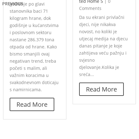
ted Home 5
|
0
PREVIOUS
godišnje po glavi
Comments
stanovnika baci 71
Da su ekrani privlačni
kilogram hrane, dok
djeci, nije nikakva
godišnje u kućanstvima
novost, no koliki je
i poslovnom sektoru
utjecaj medija na djecu
nastane 286.379 tona
danas pitanje je koje
otpada od hrane. Kako
zahtijeva veću pažnju i
bismo smanjili ovaj
svjesno
negativan trend, treba
djelovanje.Kolika je
početi s malim, ali
sreća...
važnim koracima u
svakodnevnom doticaju
Read More
s namirnicama.
Read More