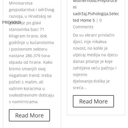
Motherhood
,
Preporuče
Ministarstva
ni
gospodarstva i održivog
sadržaj
,
Psihologija
,
Selec
razvoja, u Hrvatskoj se
ted Home 5
|
0
PREVIOUS
godišnje po glavi
Comments
stanovnika baci 71
Da su ekrani privlačni
kilogram hrane, dok
djeci, nije nikakva
godišnje u kućanstvima
novost, no koliki je
i poslovnom sektoru
utjecaj medija na djecu
nastane 286.379 tona
danas pitanje je koje
otpada od hrane. Kako
zahtijeva veću pažnju i
bismo smanjili ovaj
svjesno
negativan trend, treba
djelovanje.Kolika je
početi s malim, ali
sreća...
važnim koracima u
svakodnevnom doticaju
Read More
s namirnicama.
Read More