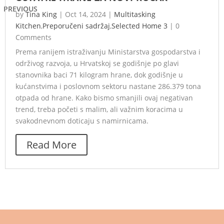
PREVIOUS
by
Tina King
|
Oct 14, 2024
|
Multitasking
Kitchen
,
Preporučeni sadržaj
,
Selected Home 3
|
0
Comments
Prema ranijem istraživanju Ministarstva gospodarstva i
održivog razvoja, u Hrvatskoj se godišnje po glavi
stanovnika baci 71 kilogram hrane, dok godišnje u
kućanstvima i poslovnom sektoru nastane 286.379 tona
otpada od hrane. Kako bismo smanjili ovaj negativan
trend, treba početi s malim, ali važnim koracima u
svakodnevnom doticaju s namirnicama.
Read More