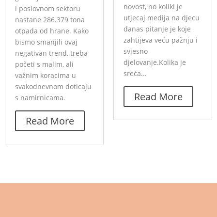
novost, no koliki je
i poslovnom sektoru
utjecaj medija na djecu
nastane 286.379 tona
danas pitanje je koje
otpada od hrane. Kako
zahtijeva veću pažnju i
bismo smanjili ovaj
svjesno
negativan trend, treba
djelovanje.Kolika je
početi s malim, ali
sreća...
važnim koracima u
svakodnevnom doticaju
Read More
s namirnicama.
Read More