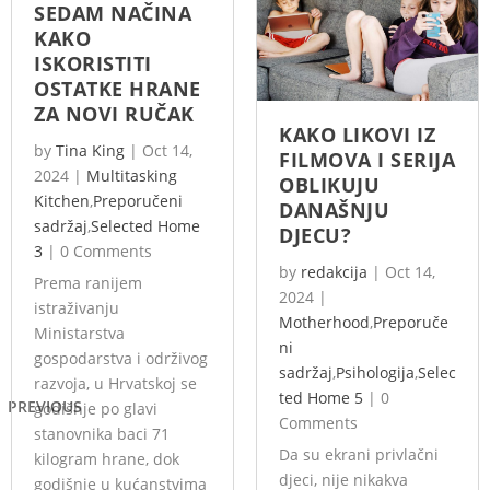
SEDAM NAČINA
KAKO
ISKORISTITI
OSTATKE HRANE
ZA NOVI RUČAK
KAKO LIKOVI IZ
by
Tina King
|
Oct 14,
FILMOVA I SERIJA
2024
|
Multitasking
OBLIKUJU
Kitchen
,
Preporučeni
DANAŠNJU
sadržaj
,
Selected Home
DJECU?
3
|
0 Comments
by
redakcija
|
Oct 14,
Prema ranijem
2024
|
istraživanju
Motherhood
,
Preporuče
Ministarstva
ni
gospodarstva i održivog
sadržaj
,
Psihologija
,
Selec
razvoja, u Hrvatskoj se
ted Home 5
|
0
PREVIOUS
godišnje po glavi
Comments
stanovnika baci 71
Da su ekrani privlačni
kilogram hrane, dok
djeci, nije nikakva
godišnje u kućanstvima