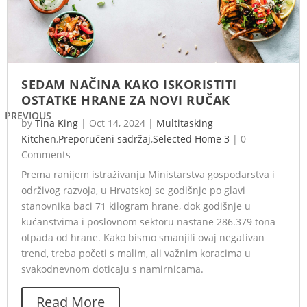
SEDAM NAČINA KAKO ISKORISTITI
OSTATKE HRANE ZA NOVI RUČAK
PREVIOUS
by
Tina King
|
Oct 14, 2024
|
Multitasking
Kitchen
,
Preporučeni sadržaj
,
Selected Home 3
|
0
Comments
Prema ranijem istraživanju Ministarstva gospodarstva i
održivog razvoja, u Hrvatskoj se godišnje po glavi
stanovnika baci 71 kilogram hrane, dok godišnje u
kućanstvima i poslovnom sektoru nastane 286.379 tona
otpada od hrane. Kako bismo smanjili ovaj negativan
trend, treba početi s malim, ali važnim koracima u
svakodnevnom doticaju s namirnicama.
Read More