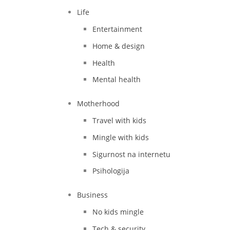
Life
Entertainment
Home & design
Health
Mental health
Motherhood
Travel with kids
Mingle with kids
Sigurnost na internetu
Psihologija
Business
No kids mingle
Tech & security