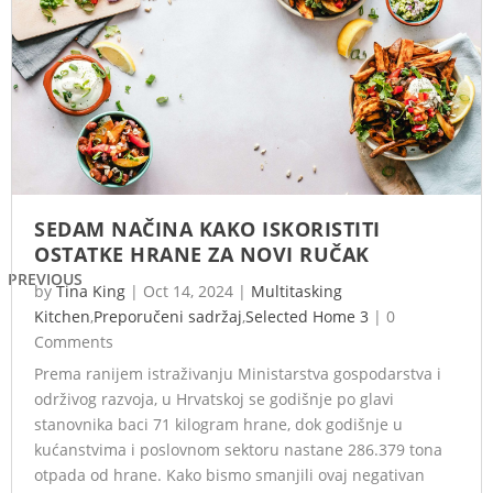
SEDAM NAČINA KAKO ISKORISTITI
OSTATKE HRANE ZA NOVI RUČAK
PREVIOUS
by
Tina King
|
Oct 14, 2024
|
Multitasking
Kitchen
,
Preporučeni sadržaj
,
Selected Home 3
|
0
Comments
Prema ranijem istraživanju Ministarstva gospodarstva i
održivog razvoja, u Hrvatskoj se godišnje po glavi
stanovnika baci 71 kilogram hrane, dok godišnje u
kućanstvima i poslovnom sektoru nastane 286.379 tona
otpada od hrane. Kako bismo smanjili ovaj negativan