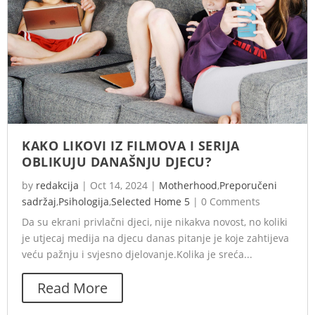
KAKO LIKOVI IZ FILMOVA I SERIJA
OBLIKUJU DANAŠNJU DJECU?
by
redakcija
|
Oct 14, 2024
|
Motherhood
,
Preporučeni
sadržaj
,
Psihologija
,
Selected Home 5
|
0 Comments
Da su ekrani privlačni djeci, nije nikakva novost, no koliki
je utjecaj medija na djecu danas pitanje je koje zahtijeva
veću pažnju i svjesno djelovanje.Kolika je sreća...
Read More