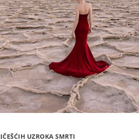
AJČEŠĆIH UZROKA SMRTI