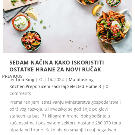
SEDAM NAČINA KAKO ISKORISTITI
OSTATKE HRANE ZA NOVI RUČAK
PREVIOUS
by
Tina King
|
Oct 14, 2024
|
Multitasking
Kitchen
,
Preporučeni sadržaj
,
Selected Home 3
|
0
Comments
Prema ranijem istraživanju Ministarstva gospodarstva i
održivog razvoja, u Hrvatskoj se godišnje po glavi
stanovnika baci 71 kilogram hrane, dok godišnje u
kućanstvima i poslovnom sektoru nastane 286.379 tona
otpada od hrane. Kako bismo smanjili ovaj negativan