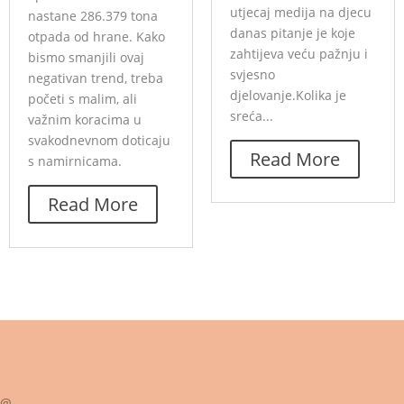
utjecaj medija na djecu
nastane 286.379 tona
danas pitanje je koje
otpada od hrane. Kako
zahtijeva veću pažnju i
bismo smanjili ovaj
svjesno
negativan trend, treba
djelovanje.Kolika je
početi s malim, ali
sreća...
važnim koracima u
svakodnevnom doticaju
Read More
s namirnicama.
Read More
@