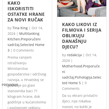
KAKO
ISKORISTITI
OSTATKE HRANE
ZA NOVI RUČAK
KAKO LIKOVI IZ
by
Tina King
|
Oct 14,
FILMOVA I SERIJA
2024
|
Multitasking
OBLIKUJU
Kitchen
,
Preporučeni
DANAŠNJU
sadržaj
,
Selected Home
DJECU?
3
|
0 Comments
by
redakcija
|
Oct 14,
Prema ranijem
2024
|
istraživanju
Motherhood
,
Preporuče
Ministarstva
ni
gospodarstva i održivog
sadržaj
,
Psihologija
,
Selec
razvoja, u Hrvatskoj se
ted Home 5
|
0
PREVIOUS
godišnje po glavi
Comments
stanovnika baci 71
Da su ekrani privlačni
kilogram hrane, dok
djeci, nije nikakva
godišnje u kućanstvima
novost, no koliki je
i poslovnom sektoru